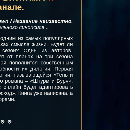
анале.
own / Название неизвестно
.
ьного синопсиса...
 одним из самых популярных
сках смысла жизни. Будет ли
 сезон? Один из авторов-
ет от планах на три сезона
ная пополнится собственным
обности их дилогии. Первая
логии, называющейся «Тень и
го романа – «Штурм и Буря».
» онлайн будет адаптировать
сход». Книга уже написана, а
орами.
⋇ ⋇