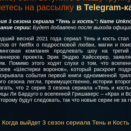
етесь на рассылку
в Telegram-к
рия 3 сезона сериала "Тень и кость": Name Unkn
ание серии:
Будет добавлено после выхода официал
дший весной 2021 года сериал Тень и кость стал
ктов от Netflix о подростковой любви, магии и пои
минговая компания продлевать шоу на третий
аннеров проекта, Эрик Эндрю Хайссерер, заявля
ум. Помимо этого ходят слухи о том, что вселен
оев «Шестерки воронов», который раскроет подр
раскрывала события первой книги одноименной три
ого сезона легли, преимущественно, истории второ
агать, что 2 серия 3 сезона сериала «Тень и кость
ицы Ли Бардуго о вселенной Гришаверс – «Крах и Во
торому будут следовать, так что новые серии не за г
⋇
Когда выйдет 3 сезон сериала Тень и Кость