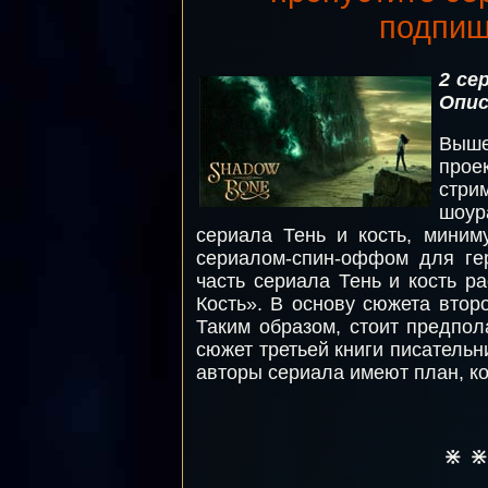
подпиш
2 се
Опис
Выше
прое
стри
шоур
сериала Тень и кость, миним
сериалом-спин-оффом для гер
часть сериала Тень и кость 
Кость». В основу сюжета втор
Таким образом, стоит предпол
сюжет третьей книги писательн
авторы сериала имеют план, ко
⋇ 